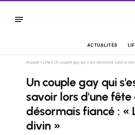
ACTUALITÉS
LI
Accueil
»
Life
»
Un couple gay qui s'est rencontré sans le savoir
Un couple gay qui s'e
savoir lors d'une fête 
désormais fiancé : « 
divin »