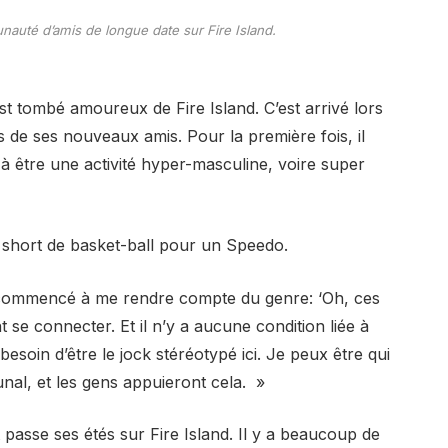
uté d’amis de longue date sur Fire Island.
t tombé amoureux de Fire Island. C’est arrivé lors
s de ses nouveaux amis. Pour la première fois, il
 à être une activité hyper-masculine, voire super
n short de basket-ball pour un Speedo.
i commencé à me rendre compte du genre: ‘Oh, ces
 se connecter. Et il n’y a aucune condition liée à
besoin d’être le jock stéréotypé ici. Je peux être qui
unal, et les gens appuieront cela. »
passe ses étés sur Fire Island. Il y a beaucoup de