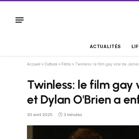
ACTUALITÉS
LI
Accueil
»
Culture
»
Films
»
Twinless: le film gay viral de Jam
Twinless: le film ga
et Dylan O'Brien a en
30 avril 2025
3 minutes