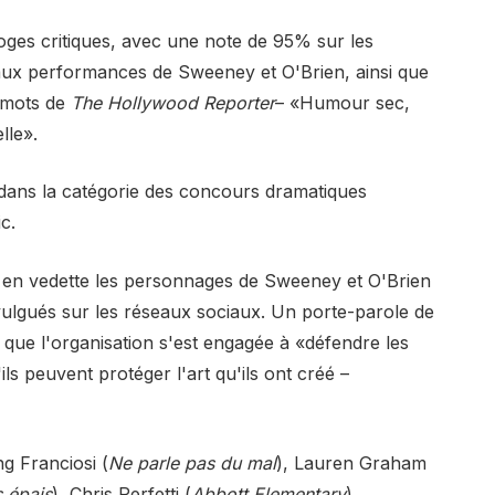
loges critiques, avec une note de 95% sur les
 aux performances de Sweeney et O'Brien, ainsi que
s mots de
The Hollywood Reporter
– «Humour sec,
lle».
 dans la catégorie des concours dramatiques
c.
 en vedette les personnages de Sweeney et O'Brien
ivulgués sur les réseaux sociaux. Un porte-parole de
que l'organisation s'est engagée à «défendre les
ls peuvent protéger l'art qu'ils ont créé –
g Franciosi (
Ne parle pas du mal
), Lauren Graham
s épais
), Chris Perfetti (
Abbott Elementary
),