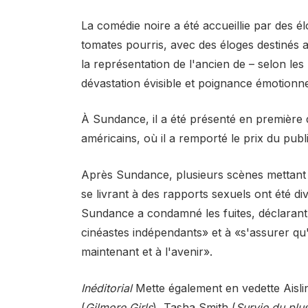
La comédie noire a été accueillie par des é
tomates pourris, avec des éloges destinés
la représentation de l'ancien de – selon le
dévastation évisible et poignance émotionne
À Sundance, il a été présenté en première
américains, où il a remporté le prix du publi
Après Sundance, plusieurs scènes mettant
se livrant à des rapports sexuels ont été d
Sundance a condamné les fuites, déclarant 
cinéastes indépendants» et à «s'assurer qu'i
maintenant et à l'avenir».
Inéditorial
Mette également en vedette Aislin
(
Gilmore Girls
), Tasha Smith (
Survie du plu