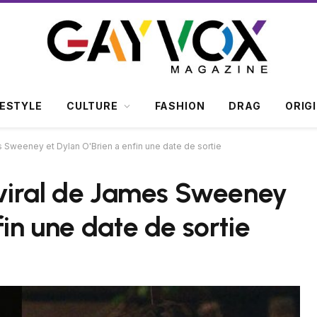
FESTYLE
CULTURE
FASHION
DRAG
ORIG
es Sweeney et Dylan O'Brien a enfin une date de sortie
y viral de James Sweeney
fin une date de sortie