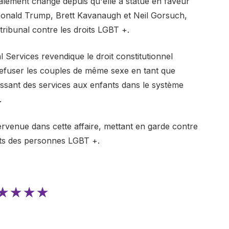
alement changé depuis qu'elle a statué en faveur
 Donald Trump, Brett Kavanaugh et Neil Gorsuch,
ribunal contre les droits LGBT +.
al Services revendique le droit constitutionnel
 refuser les couples de même sexe en tant que
nissant des services aux enfants dans le système
.
tervenue dans cette affaire, mettant en garde contre
roits des personnes LGBT +.
★★★★