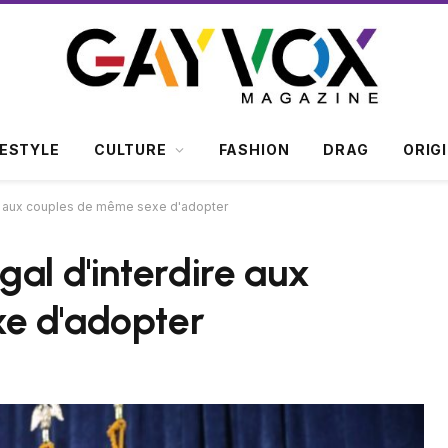
FESTYLE
CULTURE
FASHION
DRAG
ORIG
re aux couples de même sexe d'adopter
gal d'interdire aux
e d'adopter