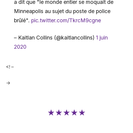
a dit que "le monde entier se moquait de
Minneapolis au sujet du poste de police
brûlé".
pic.twitter.com/TkrcM9cgne
– Kaitlan Collins (@kaitlancollins)
1 juin
2020
<! –
->
★★★★★