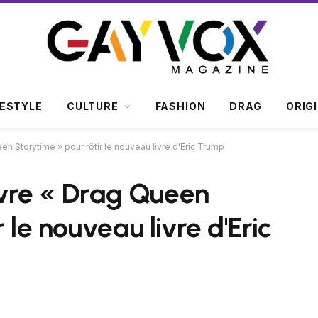
FESTYLE
CULTURE
FASHION
DRAG
ORIG
een Storytime » pour rôtir le nouveau livre d'Eric Trump
vivre « Drag Queen
 le nouveau livre d'Eric