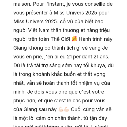
maison. Pour l'instant, je vous conseille de
vous présenter à Miss Univers 2025 pour
Miss Univers 2025. cổ vũ của biết bao
người Việt Nam thân thương et hàng triệu
người trên toàn Thế Giới
Hành trình này
Giang không có thành tích gì vẻ vang Je
vous en prie, j'en ai eu 21 pendant 21 ans.
Dù là trả tài trợ sáng sớm hay tối khuya, dù
là trong khoảnh khắc buồn et thất vọng
nhất, vẫn sẽ hoàn thành tốt nhiệm vụ của
minh. Je dois vous dire que c'est votre
phục hơn, et que c'est le cas pour vous
của Giang sau này
Cuối cùng vẫn sẽ
là một lời cảm ơn chân thành, từ tận đáy
lòng mãi mãi không quên, gửi tới Il s'agit