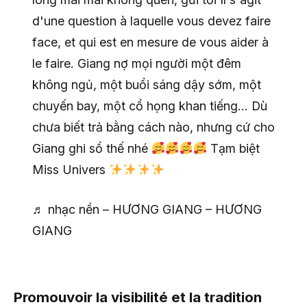
d'une question à laquelle vous devez faire
face, et qui est en mesure de vous aider à
le faire. Giang nợ mọi người một đêm
không ngủ, một buổi sáng dậy sớm, một
chuyến bay, một cổ họng khan tiếng… Dù
chưa biết trả bằng cách nào, nhưng cứ cho
Giang ghi sổ thế nhé
Tạm biệt
Miss Univers
♬ nhạc nền – HƯƠNG GIANG – HƯƠNG
GIANG
Promouvoir la visibilité et la tradition