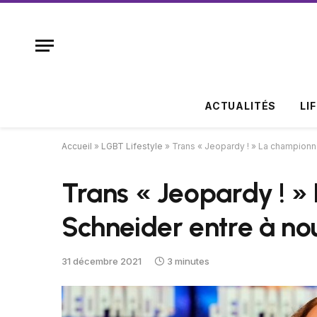
ACTUALITÉS
LI
Accueil
»
LGBT Lifestyle
»
Trans « Jeopardy ! » La championn
Trans « Jeopardy ! 
Schneider entre à nou
31 décembre 2021
3 minutes