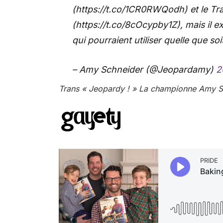
(https://t.co/1CR0RWQodh) et le T
(https://t.co/8cOcypby1Z), mais il 
qui pourraient utiliser quelle que so
– Amy Schneider (@Jeopardamy)
2
Trans « Jeopardy ! » La championne Amy Sc