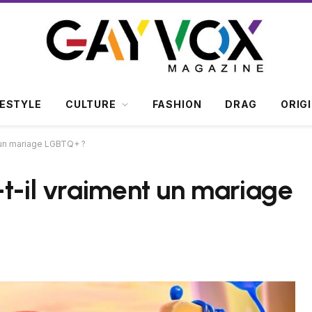
FESTYLE
CULTURE
FASHION
DRAG
ORIG
t un mariage LGBTQ+ ?
-t-il vraiment un mariage