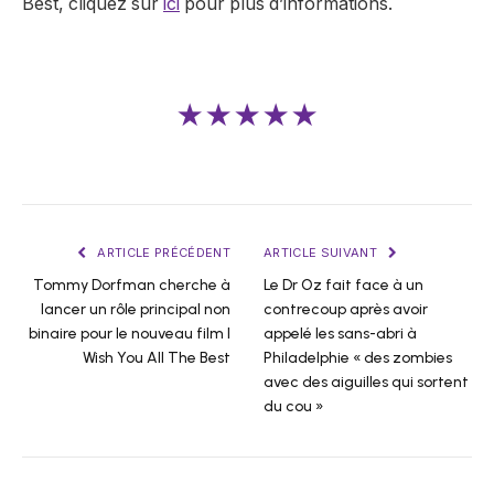
Best, cliquez sur
ici
pour plus d’informations.
★★★★★
ARTICLE PRÉCÉDENT
ARTICLE SUIVANT
Tommy Dorfman cherche à
Le Dr Oz fait face à un
lancer un rôle principal non
contrecoup après avoir
binaire pour le nouveau film I
appelé les sans-abri à
Wish You All The Best
Philadelphie « des zombies
avec des aiguilles qui sortent
du cou »