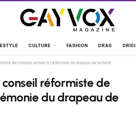
FESTYLE
CULTURE
FASHION
DRAG
ORIG
formiste de Londres annule la cérémonie du drapeau de la fierté
l conseil réformiste de
érémonie du drapeau de