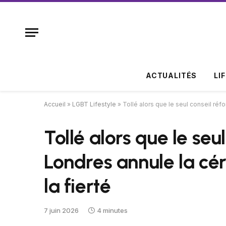
ACTUALITÉS
LI
Accueil
»
LGBT Lifestyle
»
Tollé alors que le seul conseil ré
Tollé alors que le seu
Londres annule la c
la fierté
7 juin 2026
4 minutes