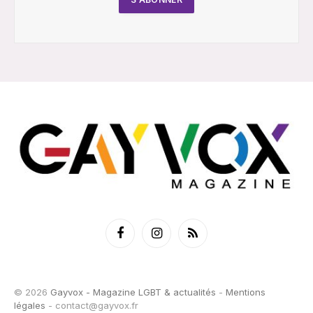
Facebook
Instagram
RSS
© 2026
Gayvox - Magazine LGBT & actualités
-
Mentions
légales
-
contact@gayvox.fr