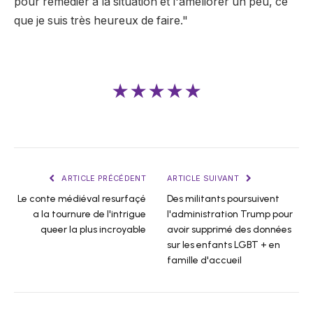
pour remédier à la situation et l'améliorer un peu, ce
que je suis très heureux de faire."
★★★★★
ARTICLE PRÉCÉDENT
ARTICLE SUIVANT
Le conte médiéval resurfaçé
Des militants poursuivent
a la tournure de l'intrigue
l'administration Trump pour
queer la plus incroyable
avoir supprimé des données
sur les enfants LGBT + en
famille d'accueil