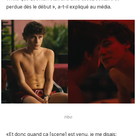
perdue dès le début », a-t-il expliqué au média.
Hbo
«Et donc quand ça [scene] est venu, je me disais: