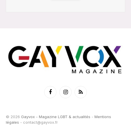
Facebook
Instagram
RSS
© 2026
Gayvox - Magazine LGBT & actualités
-
Mentions
légales
-
contact@gayvox.fr