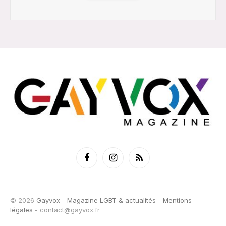
Facebook
Instagram
RSS
© 2026
Gayvox - Magazine LGBT & actualités
-
Mentions
légales
-
contact@gayvox.fr