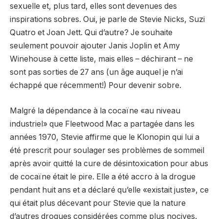
sexuelle et, plus tard, elles sont devenues des
inspirations sobres. Oui, je parle de Stevie Nicks, Suzi
Quatro et Joan Jett. Qui d’autre? Je souhaite
seulement pouvoir ajouter Janis Joplin et Amy
Winehouse à cette liste, mais elles – déchirant – ne
sont pas sorties de 27 ans (un âge auquel je n’ai
échappé que récemment!) Pour devenir sobre.
Malgré la dépendance à la cocaïne «au niveau
industriel» que Fleetwood Mac a partagée dans les
années 1970, Stevie affirme que le Klonopin qui lui a
été prescrit pour soulager ses problèmes de sommeil
après avoir quitté la cure de désintoxication pour abus
de cocaïne était le pire. Elle a été accro à la drogue
pendant huit ans et a déclaré qu’elle «existait juste», ce
qui était plus décevant pour Stevie que la nature
d’autres drogues considérées comme plus nocives.