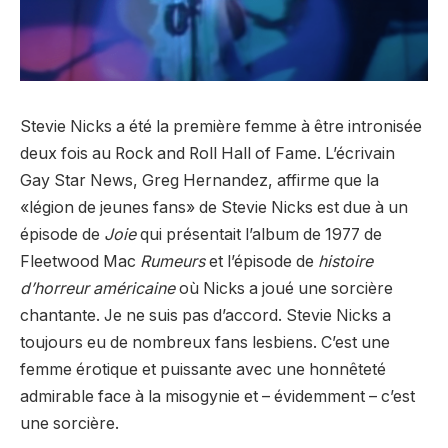
Stevie Nicks a été la première femme à être intronisée
deux fois au Rock and Roll Hall of Fame. L’écrivain
Gay Star News, Greg Hernandez, affirme que la
«légion de jeunes fans» de Stevie Nicks est due à un
épisode de
Joie
qui présentait l’album de 1977 de
Fleetwood Mac
Rumeurs
et l’épisode de
histoire
d’horreur américaine
où Nicks a joué une sorcière
chantante. Je ne suis pas d’accord. Stevie Nicks a
toujours eu de nombreux fans lesbiens. C’est une
femme érotique et puissante avec une honnêteté
admirable face à la misogynie et – évidemment – c’est
une sorcière.