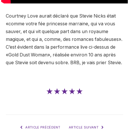
Courtney Love aurait déclaré que Stevie Nicks était
«comme votre fée princesse marraine, qui va vous
sauver, et qui vit quelque part dans un royaume
magique, et qui a, comme, des romances fabuleuses».
C’est évident dans la performance live ci-dessus de
«Gold Dust Woman», réalisée environ 10 ans après
que Stevie soit devenu sobre. BRB, je vais prier Stevie.
★★★★★
ARTICLE PRÉCÉDENT
ARTICLE SUIVANT