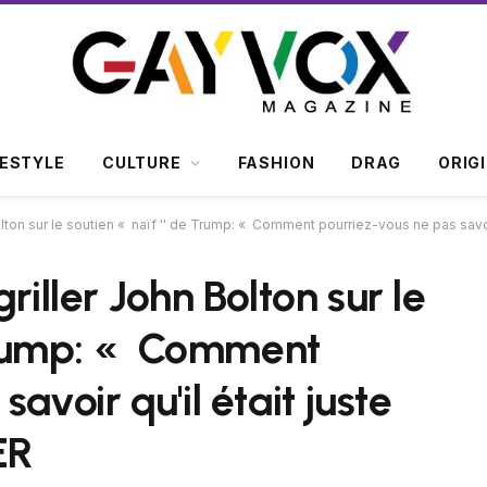
FESTYLE
CULTURE
FASHION
DRAG
ORIG
olton sur le soutien « naïf '' de Trump: « Comment pourriez-vous ne pas savoi
riller John Bolton sur le
 Trump: « Comment
avoir qu'il était juste
ER