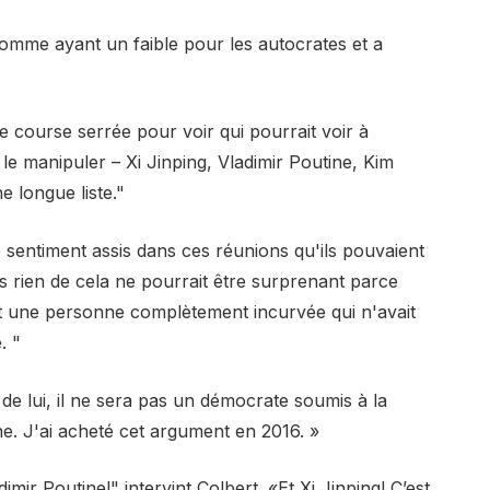
omme ayant un faible pour les autocrates et a
 course serrée pour voir qui pourrait voir à
e le manipuler – Xi Jinping, Vladimir Poutine, Kim
 longue liste."
e sentiment assis dans ces réunions qu'ils pouvaient
is rien de cela ne pourrait être surprenant parce
it une personne complètement incurvée qui n'avait
. "
de lui, il ne sera pas un démocrate soumis à la
he. J'ai acheté cet argument en 2016. »
imir Poutine!" intervint Colbert. «Et Xi Jinping! C’est