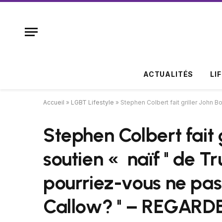
ACTUALITÉS
LI
Accueil
»
LGBT Lifestyle
»
Stephen Colbert fait griller John B
Stephen Colbert fait g
soutien « naïf '' de
pourriez-vous ne pas s
Callow? '' – REGARD