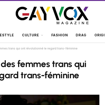
FESTYLE
CULTURE
FASHION
DRAG
ORIG
es trans qui ont révolutionné le regard trans-féminine
 des femmes trans qui
egard trans-féminine