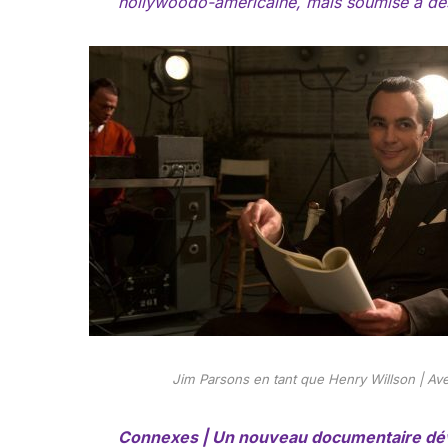
hollywoodo-américaine, mais soumise à des 
Jim Parsons en tant que Henry Willson | Avec
Connexes | Un nouveau documentaire dévo