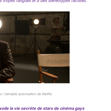
tropes fatigués et à des stéréotypes racistes.
 l'aimable autorisation de Netflix
ile la vie secrète de stars de cinéma gays