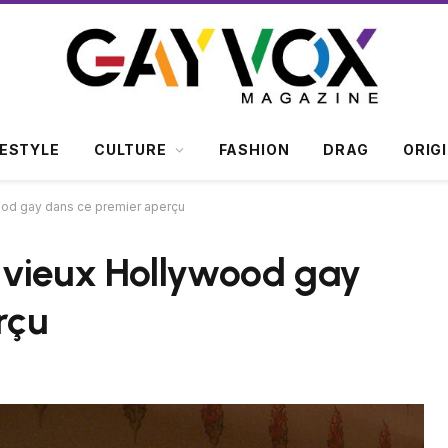
FESTYLE
CULTURE
FASHION
DRAG
ORIG
ood gay dans ce premier aperçu
 vieux Hollywood gay
rçu