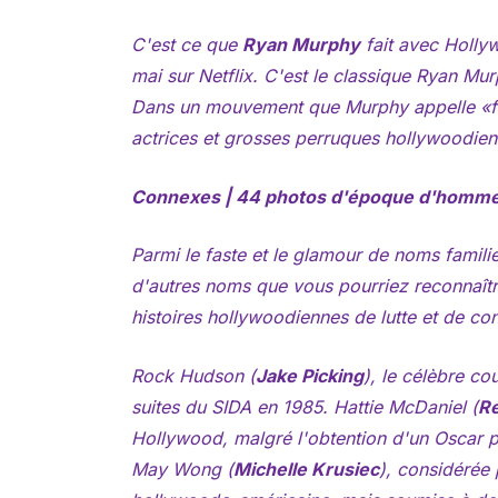
C'est ce que
Ryan Murphy
fait avec
Holly
mai sur Netflix. C'est le classique Ryan Mu
Dans un mouvement que Murphy appelle «fact
actrices et grosses perruques hollywoodie
Connexes | 44 photos d'époque d'hommes
Parmi le faste et le glamour de noms famili
d'autres noms que vous pourriez reconnaîtr
histoires hollywoodiennes de lutte et de conf
Rock Hudson (
Jake Picking
), le célèbre c
suites du SIDA en 1985. Hattie McDaniel (
Re
Hollywood, malgré l'obtention d'un Oscar
May Wong (
Michelle Krusiec
), considérée