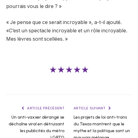
pourrais vous le dire ? »
« Je pense que ce serait incroyable », a-t-il ajouté.
«C’est un spectacle incroyable et un rôle incroyable.
Mes lèvres sont scellées. »
★★★★★
ARTICLE PRÉCÉDENT
ARTICLE SUIVANT
Un anti-vaxxer dérangé se
Les projets de loi anti-trans
déchaîne viral en détruisant
du Texas montrent que le
les publicités du métro
mythe et la politique sont un
LGBTQ
mauvais mélange