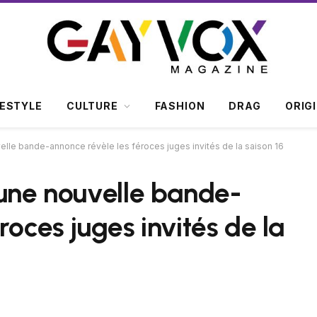
FESTYLE
CULTURE
FASHION
DRAG
ORIG
elle bande-annonce révèle les féroces juges invités de la saison 16
 une nouvelle bande-
roces juges invités de la