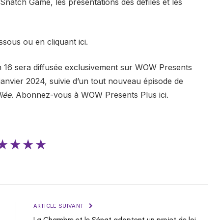
 Snatch Game, les présentations des défilés et les
ous ou en cliquant ici.
n 16 sera diffusée exclusivement sur WOW Presents
anvier 2024, suivie d’un tout nouveau épisode de
iée
. Abonnez-vous à WOW Presents Plus ici.
★★★★
ARTICLE SUIVANT
La Chambre et le Sénat adoptent un projet de loi