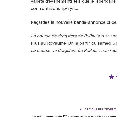
variété d’événements tels que le légendaire
confrontations lip-sync.
Regardez la nouvelle bande-annonce ci-dess
La course de dragsters de RuPauls
la saiso
Plus au Royaume-Uni à partir du samedi 6 j
La course de dragsters de RuPaul : non repl
★
ARTICLE PRÉCÉDENT
Le gouverneur de l’Ohio est invité à opposer son