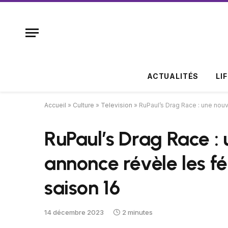
ACTUALITÉS
LI
Accueil
»
Culture
»
Television
»
RuPaul’s Drag Race : une nouv
RuPaul’s Drag Race :
annonce révèle les fé
saison 16
14 décembre 2023
2 minutes