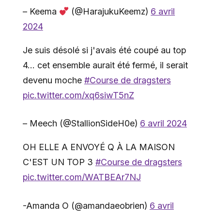
– Keema
(@HarajukuKeemz)
6 avril
2024
Je suis désolé si j'avais été coupé au top
4… cet ensemble aurait été fermé, il serait
devenu moche
#Course de dragsters
pic.twitter.com/xq6siwT5nZ
– Meech (@StallionSideH0e)
6 avril 2024
OH ELLE A ENVOYÉ Q À LA MAISON
C'EST UN TOP 3
#Course de dragsters
pic.twitter.com/WATBEAr7NJ
-Amanda O (@amandaeobrien)
6 avril