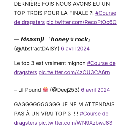
DERNIÈRE FOIS NOUS AVONS EU UN
TOP TROIS POUR LA FINALE ?!
#Course
de dragsters
pic.twitter.com/RecoFtOc6O
— 𝙈𝙨𝙖𝙭𝙣𝙟𝙞 『𝙝𝙤𝙣𝙚𝙮☆𝙧𝙤𝙘𝙠』
(@AbstractDAISY)
6 avril 2024
Le top 3 est vraiment mignon
#Course de
dragsters
pic.twitter.com/4zCU3CA6rn
– Lil Pound
(@Deej253)
6 avril 2024
GAGGGGGGGGGG JE NE M'ATTENDAIS
PAS À UN VRAI TOP 3 !!!!
#Course de
dragsters
pic.twitter.com/WN9XzbwJ83