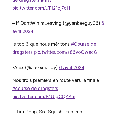
pic.twitter.com/uT121oj7oH
– IfIDontWinImLeaving (@yankeeguy06)
6
avril 2024
le top 3 que nous méritons
#Course de
dragsters
pic.twitter.com/s86voOwacG
-Alex (@alexxmalloy)
6 avril 2024
Nos trois premiers en route vers la finale !
#course de dragsters
pic.twitter.com/K1UIgCQYKm
– Tim Popp, Six, Squish, Euh euh…