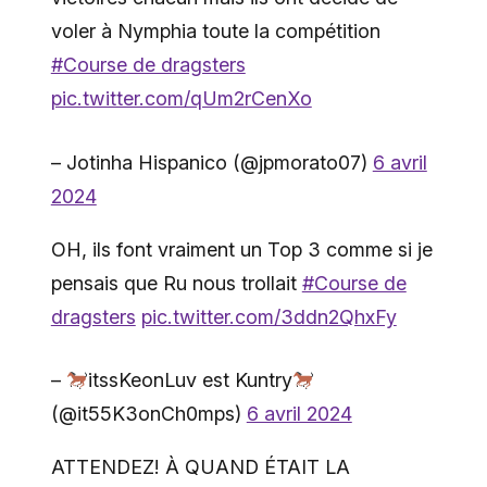
voler à Nymphia toute la compétition
#Course de dragsters
pic.twitter.com/qUm2rCenXo
– Jotinha Hispanico (@jpmorato07)
6 avril
2024
OH, ils font vraiment un Top 3 comme si je
pensais que Ru nous trollait
#Course de
dragsters
pic.twitter.com/3ddn2QhxFy
–
itssKeonLuv est Kuntry
(@it55K3onCh0mps)
6 avril 2024
ATTENDEZ! À QUAND ÉTAIT LA