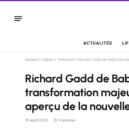
ACTUALITÉS
LI
Accueil
»
Culture
»
Television
»
Richard Gadd de Baby Reindee
Richard Gadd de Bab
transformation majeu
aperçu de la nouvelle
21 août 2025
2 minutes