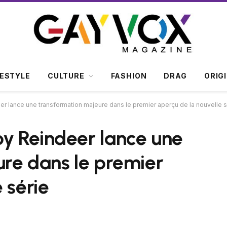
FESTYLE
CULTURE
FASHION
DRAG
ORIG
r lance une transformation majeure dans le premier aperçu de la nouvelle s
y Reindeer lance une
re dans le premier
 série