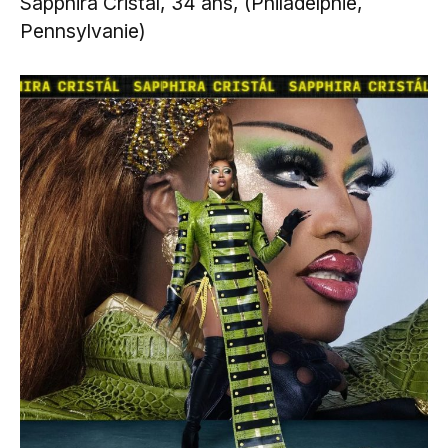
Sapphira Cristál, 34 ans, (Philadelphie,
Pennsylvanie)