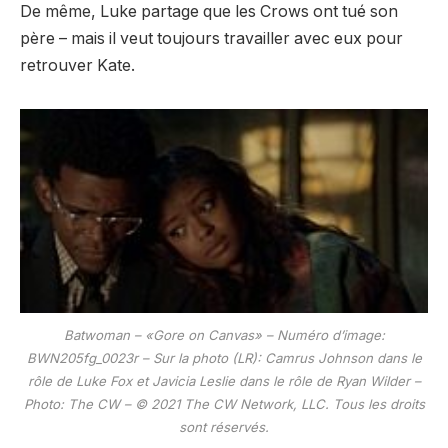
De même, Luke partage que les Crows ont tué son
père – mais il veut toujours travailler avec eux pour
retrouver Kate.
Batwoman – «Gore on Canvas» – Numéro d’image:
BWN205fg_0023r – Sur la photo (LR): Camrus Johnson dans le
rôle de Luke Fox et Javicia Leslie dans le rôle de Ryan Wilder –
Photo: The CW – © 2021 The CW Network, LLC. Tous les droits
sont réservés.