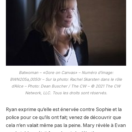
Batwoman – «Gore on Canvas» – Numéro d’image:
BWN205a_0050r – Sur la photo: Rachel Skarsten dans le rôle
d’Alice – Photo: Dean Buscher / The CW – © 2021 The CW
Network, LLC. Tous les droits sont réservés.
Ryan exprime qu’elle est énervée contre Sophie et la
police pour ce qu’ils ont fait; venez de découvrir que
cela n’en valait même pas la peine. Mary révèle à Evan