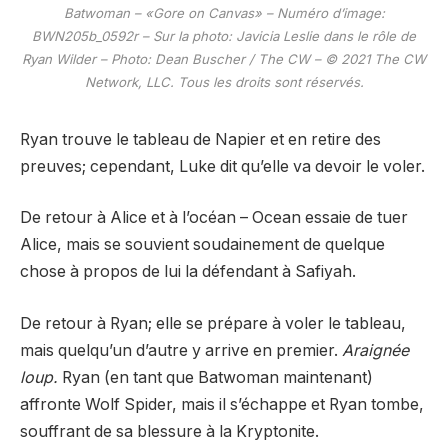
Batwoman – «Gore on Canvas» – Numéro d’image:
BWN205b_0592r – Sur la photo: Javicia Leslie dans le rôle de
Ryan Wilder – Photo: Dean Buscher / The CW – © 2021 The CW
Network, LLC. Tous les droits sont réservés.
Ryan trouve le tableau de Napier et en retire des
preuves; cependant, Luke dit qu’elle va devoir le voler.
De retour à Alice et à l’océan – Ocean essaie de tuer
Alice, mais se souvient soudainement de quelque
chose à propos de lui la défendant à Safiyah.
De retour à Ryan; elle se prépare à voler le tableau,
mais quelqu’un d’autre y arrive en premier.
Araignée
loup.
Ryan (en tant que Batwoman maintenant)
affronte Wolf Spider, mais il s’échappe et Ryan tombe,
souffrant de sa blessure à la Kryptonite.