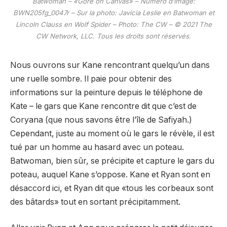
Batwoman – «Gore on Canvas» – Numéro d’image:
BWN205fg_0047r – Sur la photo: Javicia Leslie en Batwoman et
Lincoln Clauss en Wolf Spider – Photo: The CW – © 2021 The
CW Network, LLC. Tous les droits sont réservés.
Nous ouvrons sur Kane rencontrant quelqu’un dans
une ruelle sombre. Il paie pour obtenir des
informations sur la peinture depuis le téléphone de
Kate – le gars que Kane rencontre dit que c’est de
Coryana (que nous savons être l’île de Safiyah.)
Cependant, juste au moment où le gars le révèle, il est
tué par un homme au hasard avec un poteau.
Batwoman, bien sûr, se précipite et capture le gars du
poteau, auquel Kane s’oppose. Kane et Ryan sont en
désaccord ici, et Ryan dit que «tous les corbeaux sont
des bâtards» tout en sortant précipitamment.