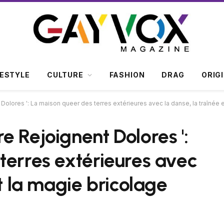
FESTYLE
CULTURE
FASHION
DRAG
ORIG
olores ': La maison queer des terres extérieures avec la danse, la traînée e
 Rejoignent Dolores ':
terres extérieures avec
et la magie bricolage