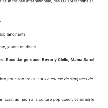
 de la traînée internationale, des DJ souterrains et
:
lub lancinants
nte, jouant en direct
re
,
Rose dangereuse
,
Beverly Chills
,
Mama San
et
bre pour son travail sur
La course de dragsters de
n toast au néon à la culture pop queer, vendredi le