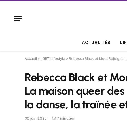
ACTUALITÉS
LI
Accueil
»
LGBT Lifestyle
»
Rebecca Black et More Rejoignent D
Rebecca Black et More
La maison queer des 
la danse, la traînée 
30 juin 2025
7 minutes