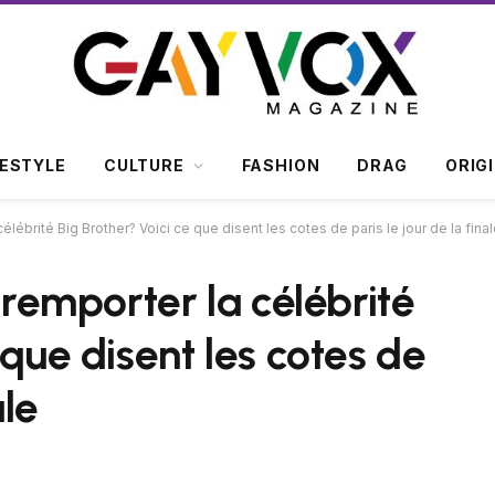
FESTYLE
CULTURE
FASHION
DRAG
ORIG
célébrité Big Brother? Voici ce que disent les cotes de paris le jour de la fina
 remporter la célébrité
 que disent les cotes de
ale