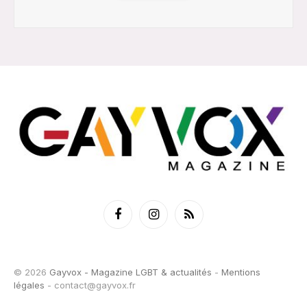
Facebook
Instagram
RSS
© 2026
Gayvox - Magazine LGBT & actualités
-
Mentions
légales
-
contact@gayvox.fr