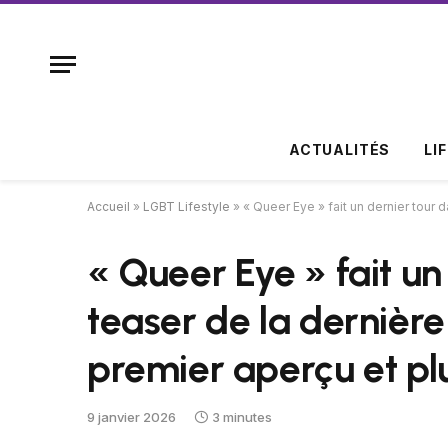
ACTUALITÉS
LI
Accueil
»
LGBT Lifestyle
»
« Queer Eye » fait un dernier tour d
« Queer Eye » fait un
teaser de la dernière 
premier aperçu et pl
9 janvier 2026
3 minutes