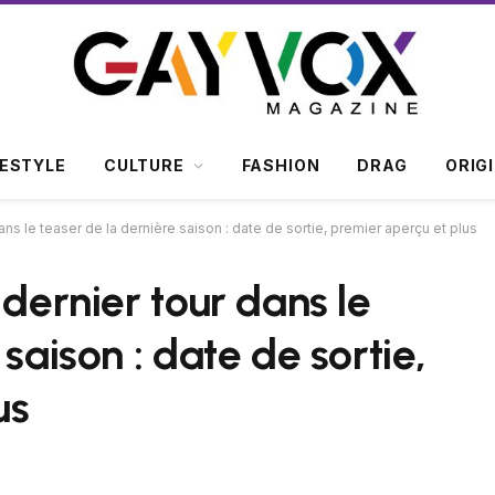
FESTYLE
CULTURE
FASHION
DRAG
ORIG
ans le teaser de la dernière saison : date de sortie, premier aperçu et plus
 dernier tour dans le
saison : date de sortie,
us