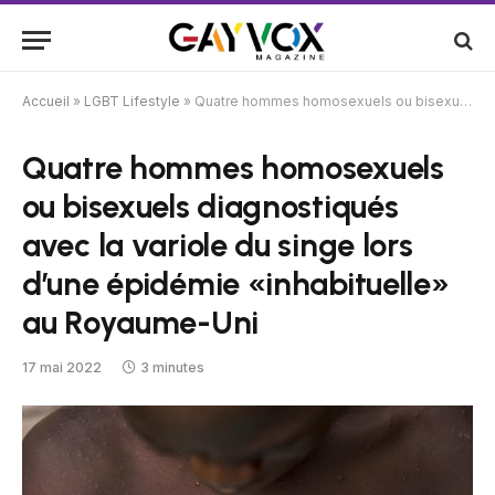
Accueil
»
LGBT Lifestyle
»
Quatre hommes homosexuels ou bisexuels diagnostiqués avec la variole du singe lors d’une épidémie «inhabituelle» au Royaume-Uni
Quatre hommes homosexuels
ou bisexuels diagnostiqués
avec la variole du singe lors
d’une épidémie «inhabituelle»
au Royaume-Uni
17 mai 2022
3 minutes