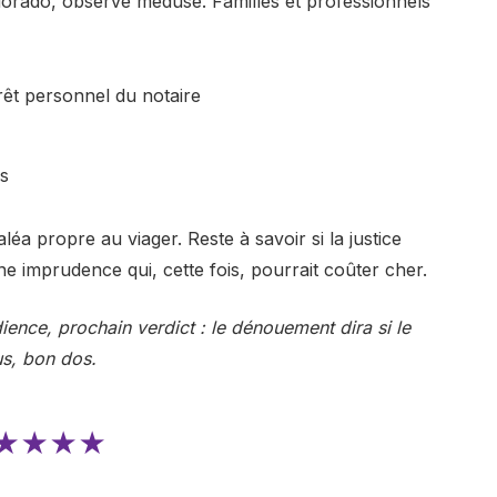
dorado, observe médusé. Familles et professionnels
érêt personnel du notaire
es
léa propre au viager. Reste à savoir si la justice
e imprudence qui, cette fois, pourrait coûter cher.
dience, prochain verdict : le dénouement dira si le
lus, bon dos.
★★★★