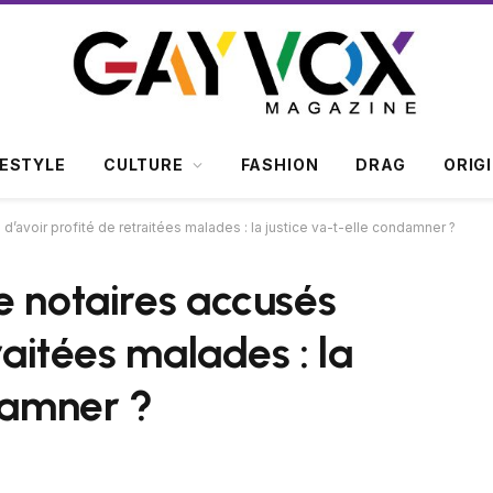
FESTYLE
CULTURE
FASHION
DRAG
ORIG
’avoir profité de retraitées malades : la justice va-t-elle condamner ?
e notaires accusés
raitées malades : la
ndamner ?