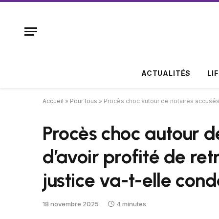
ACTUALITÉS
LI
Accueil
»
Pour tous
»
Procès choc autour de notaires accusés d
Procès choc autour d
d’avoir profité de ret
justice va-t-elle co
18 novembre 2025
4 minutes