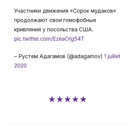
Участники движения «Сорок мудаков»
продолжают свои гомофобные
кривляния у посольства США.
pic.twitter.com/EzeaOtg54T
– Рустем Адагамов (@adagamov)
1 juillet
2020
★★★★★