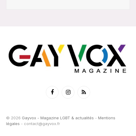
Facebook
Instagram
RSS
© 2026
Gayvox - Magazine LGBT & actualités
-
Mentions
légales
-
contact@gayvox.fr