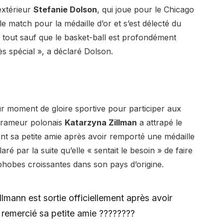
extérieur
Stefanie Dolson
, qui joue pour le Chicago
 match pour la médaille d’or et s’est délecté du
e tout sauf que le basket-ball est profondément
ès spécial », a déclaré Dolson.
ur moment de gloire sportive pour participer aux
. rameur polonais
Katarzyna Zillman
a attrapé le
nt sa petite amie après avoir remporté une médaille
ré par la suite qu’elle « sentait le besoin » de faire
phobes croissantes dans son pays d’origine.
lmann est sortie officiellement après avoir
 remercié sa petite amie ????️‍????