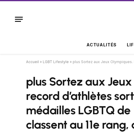
ACTUALITÉS
LI
Accueil
»
LGBT Lifestyle
»
plus Sortez aux Jeux Olympiques. 
plus Sortez aux Jeu
record d’athlètes sort
médailles LGBTQ de l
classent au 11e rang