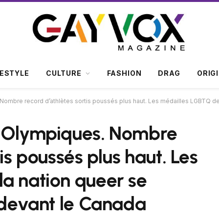
FESTYLE
CULTURE
FASHION
DRAG
ORIG
Nombre record d’athlètes sortis poussés plus haut. Les médailles LGBTQ de 
x Olympiques. Nombre
is poussés plus haut. Les
a nation queer se
, devant le Canada