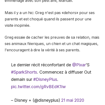
emménage avec son petit ami, Manuel.
Mais il y a un hic: Greg n'est pas «dehors» pour ses
parents et est choqué quand ils passent pour une
visite inopinée.
Greg essaie de cacher les preuves de sa relation, mais
ses animaux féeriques, un chien et un chat magiques,
l'encouragent à dire la vérité à ses parents.
Le dernier récit réconfortant de
@Pixar
’S
#SparkShorts
. Commencez à diffuser Out
demain sur
#DisneyPlus
.
pic.twitter.com/gRvBEdK1Iw
– Disney + (@disneyplus)
21 mai 2020