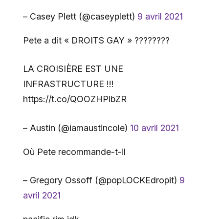
– Casey Plett (@caseyplett)
9 avril 2021
Pete a dit « DROITS GAY » ????️‍????
LA CROISIÈRE EST UNE
INFRASTRUCTURE !!!
https://t.co/QOOZHPlbZR
– Austin (@iamaustincole)
10 avril 2021
Où Pete recommande-t-il
– Gregory Ossoff (@popLOCKEdropit)
9
avril 2021