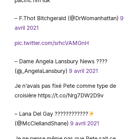
pacific rim idk
– F.Thot Bitchgerald (@DrWomanhattan)
9
avril 2021
pic.twitter.com/srhcVAMGnH
– Dame Angela Lansbury News ????
(@_AngelaLansbury)
9 avril 2021
Je n’avais pas fixé Pete comme type de
croisière https://t.co/Nrg7DW2D9v
– Lana Del Gay ????
‍????????
(@McClellandShane)
9 avril 2021
Je ne pense même pas que Pete sait ce