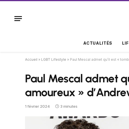
ACTUALITÉS
LI
Accueil
»
LGBT Lifestyle
»
Paul Mescal admet qu’il est « tom
Paul Mescal admet qu
amoureux » d’Andre
1 février 2024
3 minutes