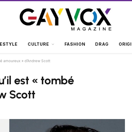
FESTYLE
CULTURE
FASHION
DRAG
ORIG
bé amoureux » d’Andrew Scott
’il est « tombé
w Scott