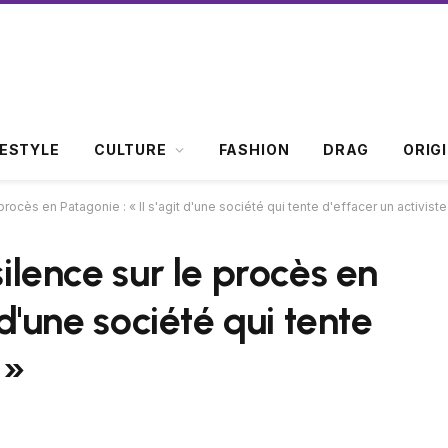
FESTYLE
CULTURE
FASHION
DRAG
ORIG
 procès en Patagonie : « Il s'agit d'une société qui tente d'effacer un activiste
silence sur le procès en
 d'une société qui tente
 »