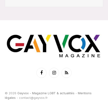
Facebook
Instagram
RSS
© 2026
Gayvox - Magazine LGBT & actualités
-
Mentions
légales
-
contact@gayvox.fr