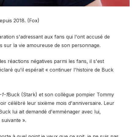
epuis 2018. (Fox)
aration s'adressant aux fans qui l'ont accusé de
s sur la vie amoureuse de son personnage.
s réactions négatives parmi les fans, il s'est
claré qu'il espérait « continuer l'histoire de Buck
-1-1
Buck (Stark) et son collègue pompier Tommy
oir célébré leur sixième mois d'anniversaire. Leur
Buck lui ait demandé d'emménager avec lui,
e suivante ».
te à quel point je veux que ce soit, je ne suis pas