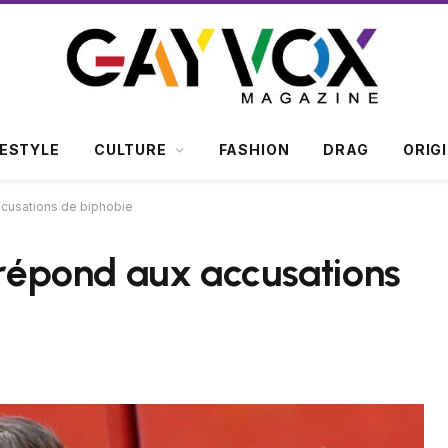
FESTYLE
CULTURE
FASHION
DRAG
ORIG
accusations de biphobie
1 répond aux accusations