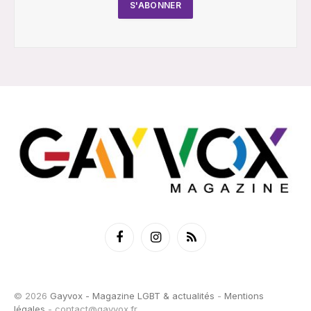
Facebook
Instagram
RSS
© 2026
Gayvox - Magazine LGBT & actualités
-
Mentions
légales
-
contact@gayvox.fr