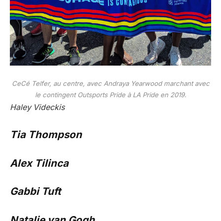
CeCé Telfer, au centre, avec Andraya Yearwood marchant avec
le contingent Outsports Pride à LA Pride en 2019.
Haley Videckis
Tia Thompson
Alex Tilinca
Gabbi Tuft
Natalie van Gogh