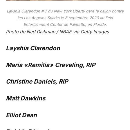
Layshia Clarendon # 7 du New York Liberty gère le ballon contre
les Los Angeles Sparks le 8 septembre 2020 au Feld
Entertainment Center de Palmetto, en Floride.
Photo de Ned Dishman / NBAE via Getty Images
Layshia Clarendon
Maria «Remilia» Creveling, RIP
Christine Daniels, RIP
Matt Dawkins
Elliot Dean