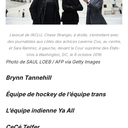
L’avocat de l’ACLU, Chase Strangio, à droite, s’entretient avec
des journalistes aux côtés des actrices Laverne Cox, au centre,
et Sara Ramirez, à gauche, devant la Cour suprême des États-
Unis à Washington, DC, le 8 octobre 2019.
Photo de SAUL LOEB / AFP via Getty Images
Brynn Tannehill
Équipe de hockey de l’équipe trans
L’équipe indienne Ya All
CeCé Telfer