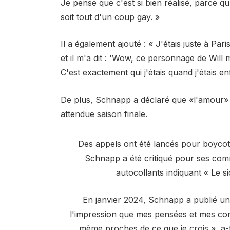
Je pense que c'est si bien réalisé, parce qu'
soit tout d'un coup gay. »
Il a également ajouté : « J'étais juste à P
et il m'a dit : 'Wow, ce personnage de Will m'
C'est exactement qui j'étais quand j'étais enf
De plus, Schnapp a déclaré que «l'amour» d
attendue saison finale.
Des appels ont été lancés pour boycot
Schnapp a été critiqué pour ses comm
autocollants indiquant « Le 
En janvier 2024, Schnapp a publié un
l'impression que mes pensées et mes conv
même proches de ce que je crois », a-t