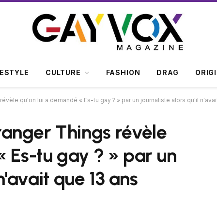
FESTYLE
CULTURE
FASHION
DRAG
ORIG
èle qu'on lui a demandé « Es-tu gay ? » par un journaliste alors qu'il n'avai
anger Things révèle
« Es-tu gay ? » par un
 n'avait que 13 ans