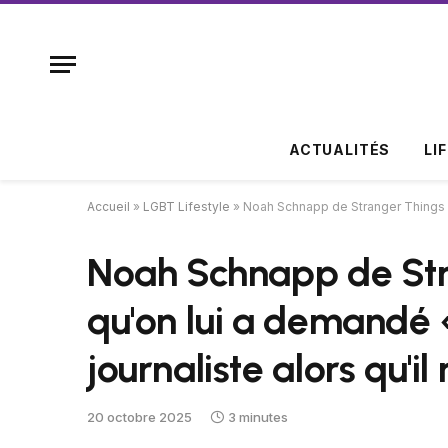
ACTUALITÉS
LI
Accueil
»
LGBT Lifestyle
»
Noah Schnapp de Stranger Things rév
Noah Schnapp de Str
qu'on lui a demandé 
journaliste alors qu'il
20 octobre 2025
3 minutes