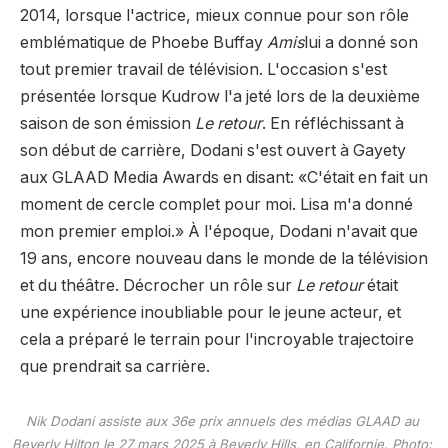
2014, lorsque l'actrice, mieux connue pour son rôle
emblématique de Phoebe Buffay
Amis
lui a donné son
tout premier travail de télévision. L'occasion s'est
présentée lorsque Kudrow l'a jeté lors de la deuxième
saison de son émission
Le retour
. En réfléchissant à
son début de carrière, Dodani s'est ouvert à Gayety
aux GLAAD Media Awards en disant: «C'était en fait un
moment de cercle complet pour moi. Lisa m'a donné
mon premier emploi.» À l'époque, Dodani n'avait que
19 ans, encore nouveau dans le monde de la télévision
et du théâtre. Décrocher un rôle sur
Le retour
était
une expérience inoubliable pour le jeune acteur, et
cela a préparé le terrain pour l'incroyable trajectoire
que prendrait sa carrière.
Nik Dodani assiste aux 36e prix annuels des médias GLAAD au
Beverly Hilton le 27 mars 2025 à Beverly Hills, en Californie. Photo: