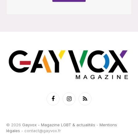
Facebook
Instagram
RSS
© 2026
Gayvox - Magazine LGBT & actualités
-
Mentions
légales
-
contact@gayvox.fr