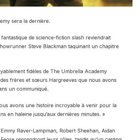
my sera la dernière.
fantastique de science-fiction slash reviendrait
 showrunner Steve Blackman taquinant un chapitre
croyablement fidèles de The Umbrella Academy
e des frères et sœurs Hargreeves que nous avons
 dans un communiqué.
nous avons une histoire incroyable à venir pour la
fans en haleine jusqu’aux dernières minutes. »
a, Emmy Raver-Lampman, Robert Sheehan, Aidan
 Feore reprendront leurs rôles, tandis qu’un casting