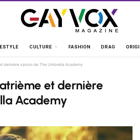
FESTYLE
CULTURE
FASHION
DRAG
ORIG
 et dernière saison de The Umbrella Academy
uatrième et dernière
ella Academy