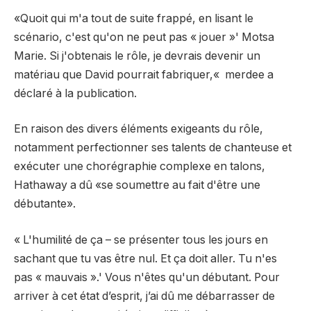
«Quoi
t
qui m'a tout de suite frappé, en lisant le
scénario, c'est qu'on ne peut pas « jouer »
'
Mo
t
sa
Marie. Si j'obtenais le rôle, je devrais devenir un
matériau que David pourrait fabriquer,
«
merde
e
a
déclaré à la publication.
En raison des divers éléments exigeants du rôle,
notamment perfectionner ses talents de chanteuse et
exécuter une chorégraphie complexe en talons,
Hathaway a dû «se soumettre au fait d'être une
débutante».
« L'humilité de ça – se présenter tous les jours en
sachant que tu vas être nul. Et ça doit aller. Tu n'es
pas « mauvais ».
'
Vous n'êtes qu'un débutant. Pour
arriver à cet état d’esprit, j’ai dû me débarrasser de