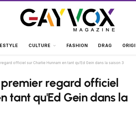
FESTYLE
CULTURE
FASHION
DRAG
ORIG
regard officiel sur Charlie Hunnam en tant qu'Ed Gein dans la saison 3
 premier regard officiel
n tant qu'Ed Gein dans la