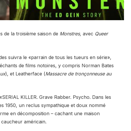
es de la troisième saison de
Monstres,
avec
Queer
es suivra le «parrain de tous les tueurs en série»,
 méchants de films notoires, y compris Norman Bates
aux
), et Leatherface (
Massacre de tronçonneuse au
uit: «SERIAL KILLER. Grave Rabber. Psycho. Dans les
es 1950, un reclus sympathique et doux nommé
 ferme en décomposition – cachant une maison
le caucheur américain.