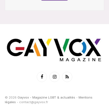
Facebook
Instagram
RSS
© 2026
Gayvox - Magazine LGBT & actualités
-
Mentions
légales
-
contact@gayvox.fr