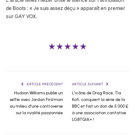
L'article Miles Heizer brise le silence sur l'annulation
de Boots : « Je suis assez déçu » apparaît en premier
sur GAY VOX.
★★★★★
ARTICLE PRÉCÉDENT
ARTICLE SUIVANT
Hudson Williams publie un
L'icône de Drag Race, Tia
selfie avec Jordan Firstman
Kofi, conquiert la série de la
au milieu d'une controverse
BBC et fait un don de 5 000 £
sur la rivalité passionnée
à une association caritative
LGBTQIA+ !