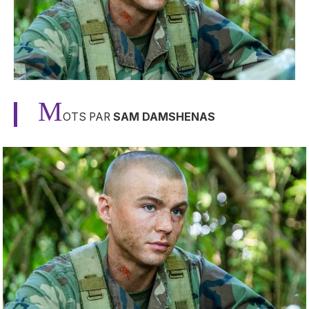
M
OTS PAR
SAM DAMSHENAS